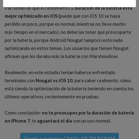
Partiendo de que el rendimiento y
duración de la batería está
mejor optimizado en iOS
(puede que con iOS 10 se haya
perdido un poco, porque es normal, mientras no lleve mucho
más tiempo en el mercado), no deberías tener qué preocuparte
por la batería, porque Android Nougat tampoco está nada
optimizando en estos temas. Los usuarios que tienen Nougat
afirman que les duraba más la batería con Marshmallow.
Realmente, en este estudio tenían haberse enfrentado
terminales con
Nougat vs iOS 10
, para saber realmente, cómo
está siendo la optimización de la batería teniendo en cuenta los
últimos operativos, recientemente en pruebas.
Como conclusión:
no te preocupes por la duración de batería
en iPhone 7
, te
aguantará el día
con un uso normal.
Únete a nuestro
CANAL DE TELEGRAM