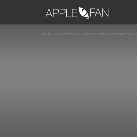
apple2fa
Inicio
Novedades
5 características de Nougat que iO