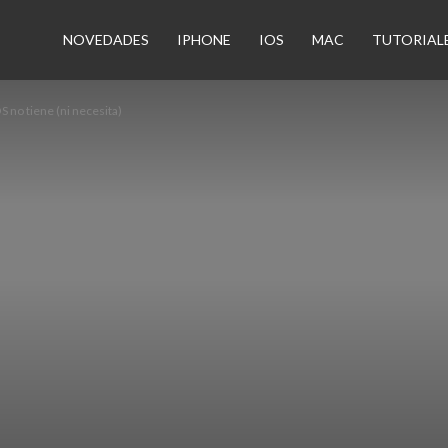
n
NOVEDADES
IPHONE
IOS
MAC
TUTORIAL
S no tiene (ni necesita)