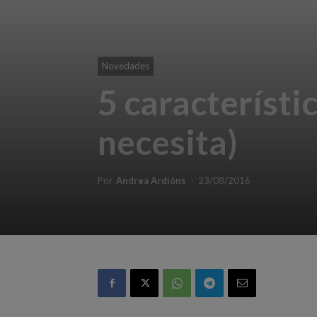
Novedades
5 característi
necesita)
Por
Andrea Ardións
-
23/08/2016