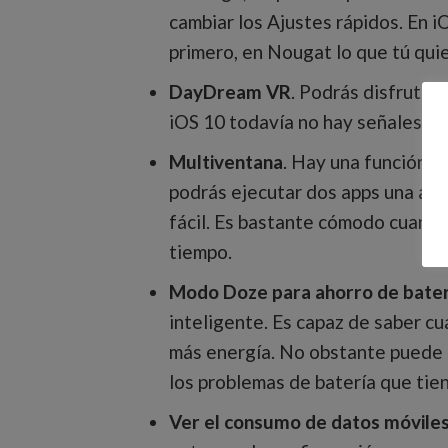
cambiar los Ajustes rápidos. En 
primero, en Nougat lo que tú quie
DayDream VR
. Podrás disfrutar
iOS 10 todavía no hay señales de
Multiventana
. Hay una función s
podrás ejecutar dos apps una al la
fácil. Es bastante cómodo cuando
tiempo.
Modo Doze para ahorro de bater
inteligente. Es capaz de saber cuá
más energía. No obstante puede q
los problemas de batería que tie
Ver el consumo de datos móviles