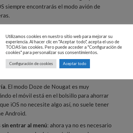
iOS siempre encontrarás el modo avión de
ras.
 con Nougat de una gran experiencia VR. En
 nada parecido.
Utilizamos cookies en nuestro sitio web para mejorar su
experiencia. Al hacer clic en "Aceptar todo", acepta el uso de
TODAS las cookies. Pero puede acceder a "Configuración de
imilar en iOS para iPad, pero ahora con Nougat
cookies" para personalizar sus consentimientos.
do de la otra. La multi-tarea funciona bien y
Configuración de cookies
Aceptar todo
 necesitas tener abiertas 2 apps al mismo
ía
. El modo Doze de Nougat es muy
ndo el móvil está en el bolsillo para ahorrar
ue iOS no necesite algo así, no suele tener
ne Android.
 sin entrar al menú
: ahora ya no es necesario