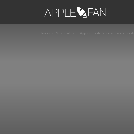
apple2fa
Inicio
Novedades
Apple deja de fabricar los router A