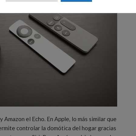
 Amazon el Echo. En Apple, lo más similar que
rmite controlar la domótica del hogar gracias