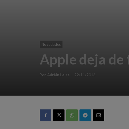
Novedades
Apple deja de 
Por
Adrián Leira
-
22/11/2016