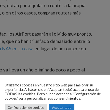
s, optan por alquilar un router a la propia
, o en otros casos, compran routers más
ad, los AirPort pasarán al olvido muy pronto,
le, que no han triunfado demasiado entre lo
n NAS en su casa
en lugar de un router con
le ya lleva un año eliminado poco a poco al
AirPort, aunque lo que no sabemos es si
go totalmente diferente
.
Utilizamos cookies en nuestro sitio web para mejorar su
experiencia. Al hacer clic en "Aceptar todo", acepta el uso de
TODAS las cookies. Pero puede acceder a "Configuración de
cookies" para personalizar sus consentimientos.
Configuración de cookies
Aceptar todo