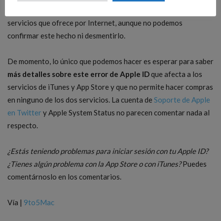
Cupertino prepara algo importante en lo relativo a los
servicios que ofrece por Internet, aunque no podemos
confirmar este hecho ni desmentirlo.
De momento, lo único que podemos hacer es esperar para saber
más detalles sobre este error de Apple ID
que afecta a los
servicios de iTunes y App Store y que no permite hacer compras
en ninguno de los dos servicios. La cuenta de
Soporte de Apple
en Twitter
y Apple System Status no parecen comentar nada al
respecto.
¿Estás teniendo problemas para iniciar sesión con tu Apple ID?
¿Tienes algún problema con la App Store o con iTunes?
Puedes
comentárnoslo en los comentarios.
Vía |
9to5Mac