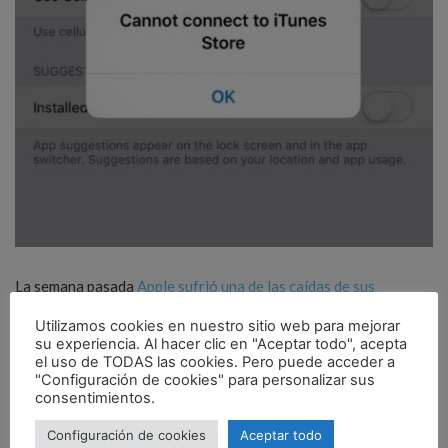
La semana pasada
Apple sufrió una de las caídas de sus
servidores más sonadas de los últimos años
, ya que afectó a un
Utilizamos cookies en nuestro sitio web para mejorar
gran número de servicios en la nube como iCloud, App Store e
su experiencia. Al hacer clic en "Aceptar todo", acepta
el uso de TODAS las cookies. Pero puede acceder a
iTunes entre muchos otros.
"Configuración de cookies" para personalizar sus
consentimientos.
La verdad es que da que pensar que este fallo surja tan cerca de
Configuración de cookies
Aceptar todo
la WWDC 2016, ya que da la sensación de que el gigante de