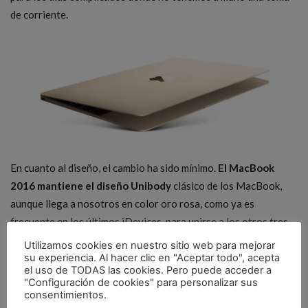
de corriente.
En cuanto al diseño, el cambio ha sido mínimo.
El MacBook
2016 mantiene el diseño Unibody
clásico de los MacBook,
aunque llega a nosotros en color oro rosa, como ya es
frecuente en los últimos iDevices, para unirse a los otros tres
ya existentes: oro, gris espacial y plateado.
Utilizamos cookies en nuestro sitio web para mejorar
su experiencia. Al hacer clic en "Aceptar todo", acepta
el uso de TODAS las cookies. Pero puede acceder a
Precio y disponibilidad del MacBook 2016
"Configuración de cookies" para personalizar sus
consentimientos.
Su precio, según la versión, es el siguiente: