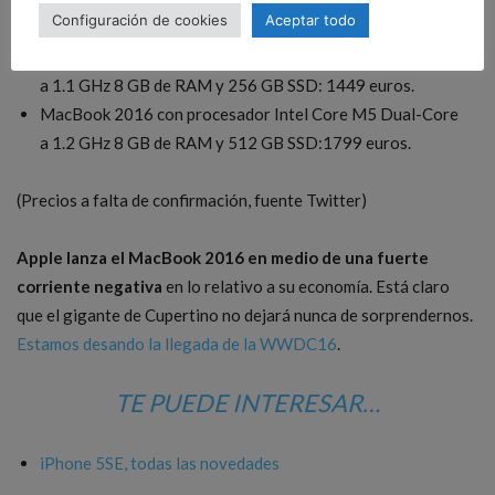
Configuración de cookies
Aceptar todo
MacBook 2016 con procesador Intel Core M3 Dual-Core
a 1.1 GHz 8 GB de RAM y 256 GB SSD: 1449 euros.
MacBook 2016 con procesador Intel Core M5 Dual-Core
a 1.2 GHz 8 GB de RAM y 512 GB SSD:1799 euros.
(Precios a falta de confirmación, fuente Twitter)
Apple lanza el MacBook 2016 en medio de una fuerte
corriente negativa
en lo relativo a su economía. Está claro
que el gigante de Cupertino no dejará nunca de sorprendernos.
Estamos desando la llegada de la WWDC16
.
TE PUEDE INTERESAR…
iPhone 5SE, todas las novedades