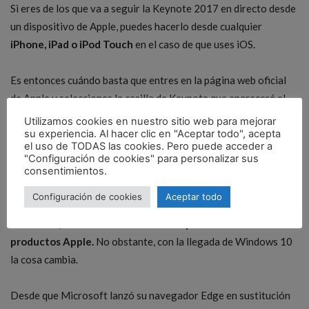
Si eres de los que va a seguir la Keynote 2017 en directo desde
un dispositivo de Apple, puedes hacerlo desde cualquier
iPhone, iPad o iPod Touch
en el caso de que uses iOS.
Es entonces cuándo basta que entres en la página web oficial
de Apple y selecciones la casilla de Keynote que aparecerá el
día del evento.
Utilizamos cookies en nuestro sitio web para mejorar
su experiencia. Al hacer clic en "Aceptar todo", acepta
el uso de TODAS las cookies. Pero puede acceder a
Si tienes Mac, podrás ver el evento sin ningún problema ya que
"Configuración de cookies" para personalizar sus
si entras desde Safari, te va a dejar sin ningún problema.
consentimientos.
Configuración de cookies
Aceptar todo
El problema aparece cuando eres usuario de PC.
Hasta hace
unos años, el evento en directo solo podía verse desde
productos Apple.
No obstante, con la llegada de Windows 10
la cosa cambia.
Desde que Microsoft lanzó su navegador Edge en sustitución