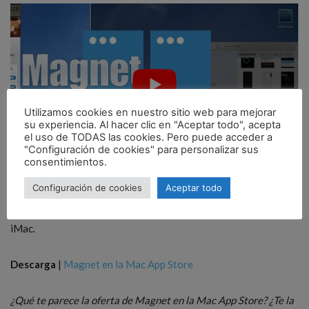
Utilizamos cookies en nuestro sitio web para mejorar
su experiencia. Al hacer clic en "Aceptar todo", acepta
el uso de TODAS las cookies. Pero puede acceder a
"Configuración de cookies" para personalizar sus
consentimientos.
Por tiempo limitado, podemos
descargar Magnet en la Mac
Configuración de cookies
Aceptar todo
App Store por 0,99 euros
, una ganga teniendo en cuenta todo
lo que nos ofrece esta aplicación para nuestro MacBook o
iMac.
Descarga
|
Magnet en la Mac App Store
¿Qué te parece la oferta de Magnet en la Mac App Store? ¿Te la