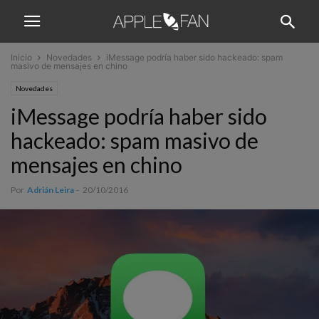
Inicio
Novedades
iMessage podría haber sido hackeado: spam
masivo de mensajes en chino
Novedades
iMessage podría haber sido
hackeado: spam masivo de
mensajes en chino
Por
Adrián Leira
-
20/10/2016