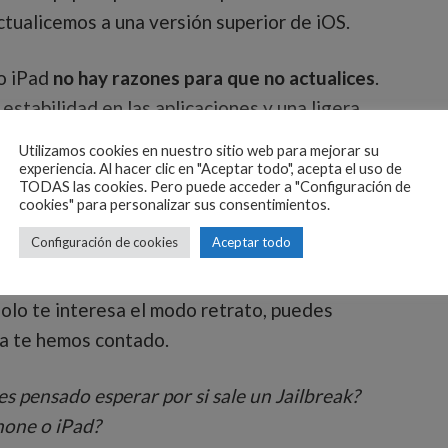
ctualicemos a una versión superior de iOS.
 o iPad
no hay razones para que no actualices
.
tabilidad en las aplicaciones y una ligera
Utilizamos cookies en nuestro sitio web para mejorar su
experiencia. Al hacer clic en "Aceptar todo", acepta el uso de
TODAS las cookies. Pero puede acceder a "Configuración de
rrores que provocaban q
ue los Android Wear
cookies" para personalizar sus consentimientos.
incronizaran con los iPhone 7.
Configuración de cookies
Aceptar todo
na cuestión de seguridad más que por
solo te interesa el modo retrato, puedes
ya te hemos contado.
es pensado esperar por si sale un Jailbreak?
hone o iPad?