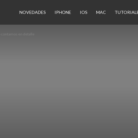
n
NOVEDADES
IPHONE
IOS
MAC
TUTORIAL
lo contamos en detalle