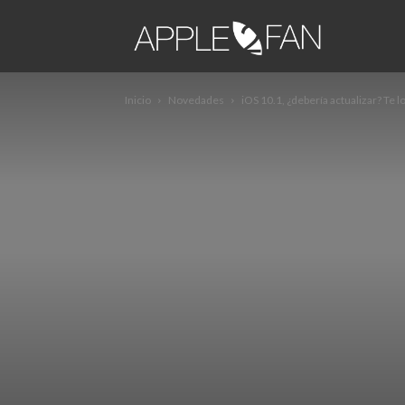
apple2fa
Inicio
Novedades
iOS 10.1, ¿debería actualizar? Te 