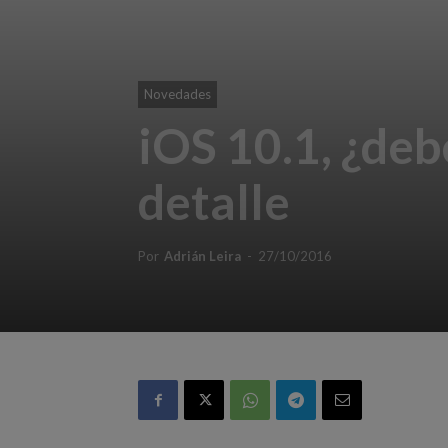
Novedades
iOS 10.1, ¿deb
detalle
Por
Adrián Leira
-
27/10/2016