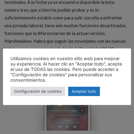
terminales. A la fecha ya se encuentra disponible la beta
número tres, que si bien he podido probar y es lo
suficientemente estable como para salir con ella a enfrentar
una jornada laboral, tiene aún muchas funciones desactivadas,
funciones que la diferenciarían de la actual versión,
Marshmallow. Habrá que seguir las novedades con las nuevas
betas que vayan apareciendo hasta la llegada de iOS 10.
Utilizamos cookies en nuestro sitio web para mejorar
su experiencia. Al hacer clic en "Aceptar todo", acepta
el uso de TODAS las cookies. Pero puede acceder a
"Configuración de cookies" para personalizar sus
consentimientos.
Configuración de cookies
Aceptar todo