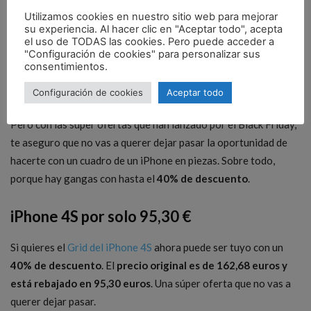
Simplemente,
es arte
. Un cuadro perfecto para los fans del
Utilizamos cookies en nuestro sitio web para mejorar
su experiencia. Al hacer clic en "Aceptar todo", acepta
mundo
tech
y sobre todo del ecosistema Apple. A mí por lo
el uso de TODAS las cookies. Pero puede acceder a
menos me flipa.
"Configuración de cookies" para personalizar sus
consentimientos.
Configuración de cookies
Aceptar todo
Pero con las súper ofertas que han lanzado por el Black Friday,
te aseguro que no vas a querer dejar pasar la oportunidad de
hacerte con un cuadro de un iPhone en piezas. Sobre todo,
porque hay gangas con hasta el
40% de descuento
.
iPhone 4S por solo 95,30 €
Si quieres el
Grid del iPhone 4S
ahora puede ser tuyo con un
40% de descuento
. El
precio original es de 162,68 euros y
está rebajado en 95,30 euros
. Una súper oferta que no vas a
querer dejar pasar.