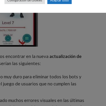
Configuración de cookies
Aceptar todo
os encontrar en la nueva
actualización de
erían las siguientes:
do muy duro para eliminar todos los bots y
 el juego de usuarios que no cumplen las
ado muchos errores visuales en las últimas