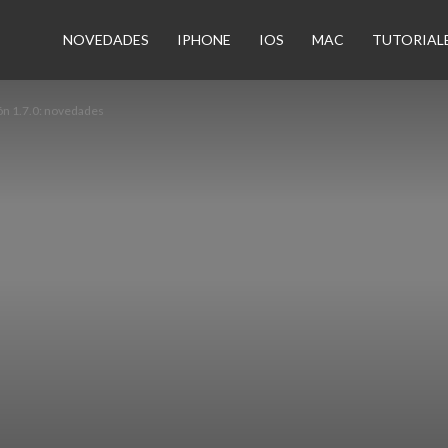
n
NOVEDADES
IPHONE
IOS
MAC
TUTORIAL
ón 1.7.0: novedades