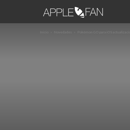
apple2fa
Inicio
Novedades
Pokémon GO para iOS actualizaci