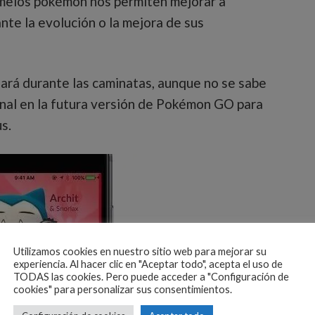
amelos pokémon nos permiten mejorar a
te la evolución o la mejora de sus
rá durante las caminatas, aunque no se sabe
onal en la futura versión de Pokémon GO para
s.
Utilizamos cookies en nuestro sitio web para mejorar su
experiencia. Al hacer clic en "Aceptar todo", acepta el uso de
TODAS las cookies. Pero puede acceder a "Configuración de
cookies" para personalizar sus consentimientos.