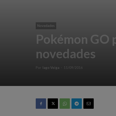
Novedades
Pokémon GO pa
novedades
Por
Iago Veiga
-
11/09/2016