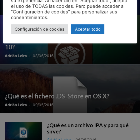
su experiencia. Al hacer clic en "Aceptar todo", acepta
el uso de TODAS las cookies. Pero puede acceder a
Adrián Leira
-
04/07/2016
"Configuración de cookies" para personalizar sus
consentimientos.
Configuración de cookies
Aceptar todo
Jailbreak iOS 9.3, ¿debo hacerlo antes de iOS
10?
Adrián Leira
-
08/06/2016
¿Qué es el fichero .DS_Store en OS X?
Adrián Leira
-
09/05/2016
¿Qué es un archivo IPA y para qué
sirve?
Adrián Leira
-
06/05/2016