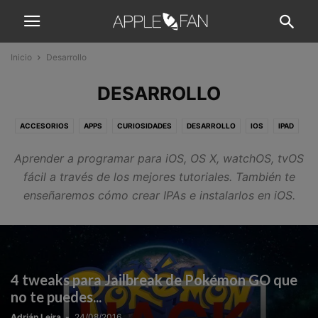
Inicio
Desarrollo
DESARROLLO
ACCESORIOS
APPS
CURIOSIDADES
DESARROLLO
IOS
IPAD
IPHONE
JUEGOS
MAC
MACOS
NOVEDADES
OFERTAS
Aprender a programar para iOS, OS X, watchOS, tvOS
PATROCINADOS
REVIEWS
TUTORIALES
WATCH
WATCHOS
fácil a través de los mejores tutoriales. También te
enseñaremos cómo crear IPAs e instalarlos en iOS.
4 tweaks para Jailbreak de Pokémon GO que
no te puedes...
Adrián Leira
-
24/08/2016