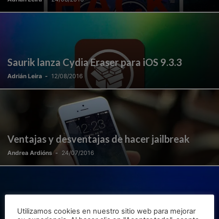
Saurik lanza Cydia Eraser para iOS 9.3.3
Adrián Leira
-
12/08/2016
Ventajas y desventajas de hacer jailbreak
Andrea Ardións
-
24/07/2016
Kodi no está disponible en Apple TV 4:
Utilizamos cookies en nuestro sitio web para mejorar
solución