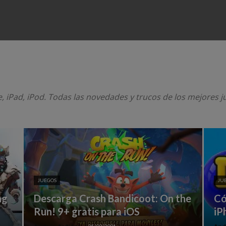
, iPad, iPod. Todas las novedades y trucos de los mejores j
JUEGOS
JU
ng
Descarga Crash Bandicoot: On the
Có
Run‪!‬ 9+ gratis para iOS
iP