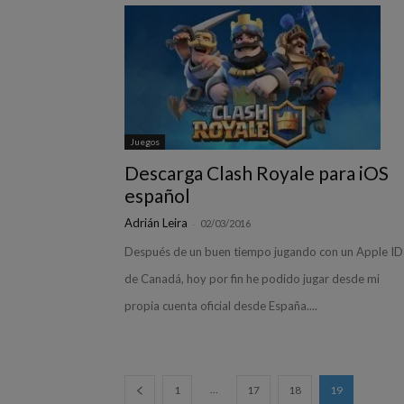
Juegos
Descarga Clash Royale para iOS
español
Adrián Leira
-
02/03/2016
Después de un buen tiempo jugando con un Apple ID
de Canadá, hoy por fin he podido jugar desde mi
propia cuenta oficial desde España....
...
1
17
18
19