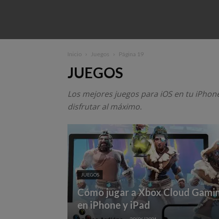
Inicio
Juegos
Página 19
JUEGOS
Los mejores juegos para iOS en tu iPhone
disfrutar al máximo.
JUEGOS
Cómo jugar a Xbox Cloud Gami
en iPhone y iPad