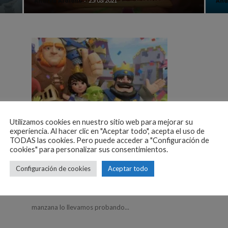
Andrea Ardións
-
And
25/03/2021
Juegos
Utilizamos cookies en nuestro sitio web para mejorar su
h
10 Trucos de Clash Royale para
experiencia. Al hacer clic en "Aceptar todo", acepta el uso de
TODAS las cookies. Pero puede acceder a "Configuración de
iOS
cookies" para personalizar sus consentimientos.
Iago Veiga
-
02/03/2016
Configuración de cookies
Aceptar todo
Clash Royale es un juego que está causando sensación
 el
tanto en iOS como en Android. Los más fanáticos de la
manzana lo llevamos probando...