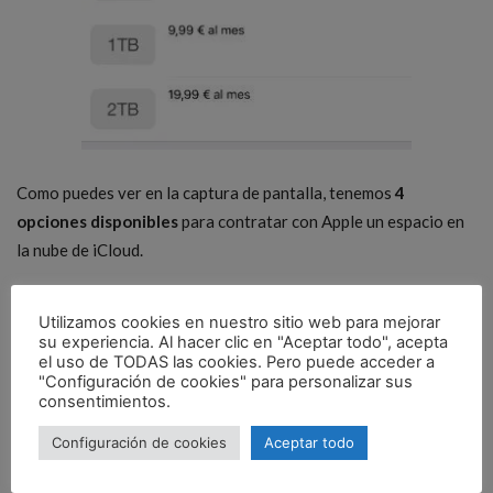
Como puedes ver en la captura de pantalla, tenemos
4
opciones disponibles
para contratar con Apple un espacio en
la nube de iCloud.
50 GB por 0,99 euros al mes
Utilizamos cookies en nuestro sitio web para mejorar
200 GB por 2,99 euros al mes
su experiencia. Al hacer clic en "Aceptar todo", acepta
el uso de TODAS las cookies. Pero puede acceder a
1 TB por 9,99 euros al mes
"Configuración de cookies" para personalizar sus
2 TB por 19,99 euros al mes
consentimientos.
Configuración de cookies
Aceptar todo
La opción de 50 GB sigue siendo la más económica al no
superar los 12 euros anuales. Apple
ha duplicado el