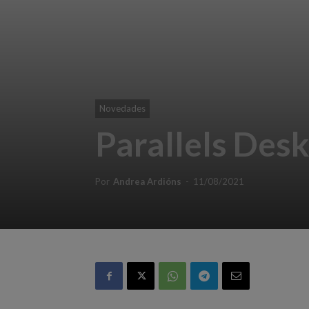
Novedades
Parallels Des
Por
Andrea Ardións
-
11/08/2021