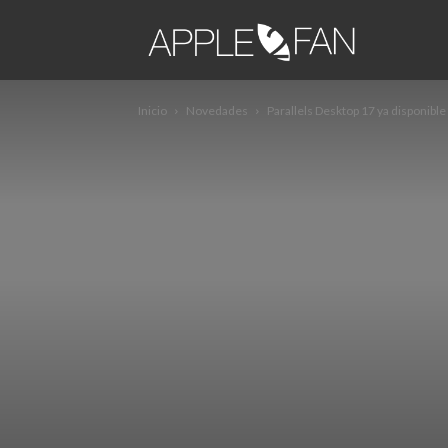
apple2fa
Inicio
Novedades
Parallels Desktop 17 ya disponibl