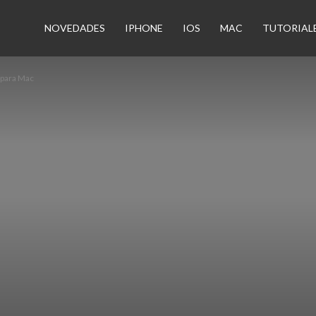
n
NOVEDADES
IPHONE
IOS
MAC
TUTORIAL
e para Mac