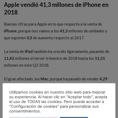
Apple vendió 41,3 millones de iPhone en
2018
Buenas cifras para Apple en lo que respecta a la venta de
iPhone
, porque nos vamos a los
41,3
millones de unidades y
que suponen
0,3
de aumento respecto al 2017.
La venta de
iPad
también ha crecido ligeramente, pasando de
11,42
millones el tercer trimestre de 2018 hasta los
11,55
millones en este Q3 2018.
El gran afectado, los
Mac
, porque ha pasado de vender
4,29
millones de PC el año pasado por estas fechas hasta los
3,72
Utilizamos cookies en nuestro sitio web para mejorar
millones. Aunque tiene una explicación, y es que todavía los
su experiencia. Al hacer clic en "Aceptar todo", acepta
usuarios esperan esa renovación del Air para septiembre, ahí es
el uso de TODAS las cookies. Pero puede acceder a
posible que las cosas vuelvan a su cauce.
"Configuración de cookies" para personalizar sus
consentimientos.