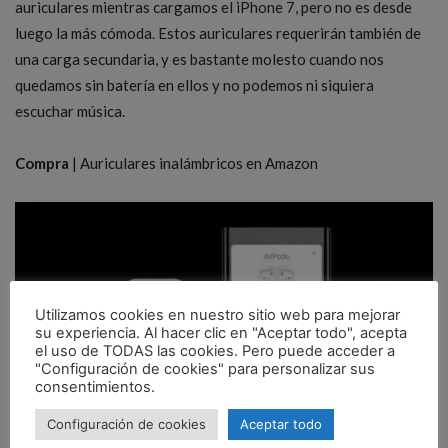
auriculares mientras cargamos el iPhone 7, pero no es desde
luego la más cómoda. Estos auriculares requerirán también de
una carga secundaria, y es bastante molesto cuando nos
quedamos sin batería en ellos y no podemos ni siquiera
escuchar música.
Compra
| Auriculares inalámbricos en Amazon
Utilizamos cookies en nuestro sitio web para mejorar
su experiencia. Al hacer clic en "Aceptar todo", acepta
el uso de TODAS las cookies. Pero puede acceder a
"Configuración de cookies" para personalizar sus
consentimientos.
Configuración de cookies
Aceptar todo
Los AirPods son una buena alternativa
, con el mismo