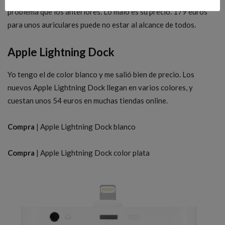
problema que los anteriores. Lo malo es su precio. 179 euros
para unos auriculares puede no estar al alcance de todos.
Apple Lightning Dock
Yo tengo el de color blanco y me salió bien de precio. Los
nuevos Apple Lightning Dock llegan en varios colores, y
cuestan unos 54 euros en muchas tiendas online.
Compra
| Apple Lightning Dock blanco
Compra
| Apple Lightning Dock color plata