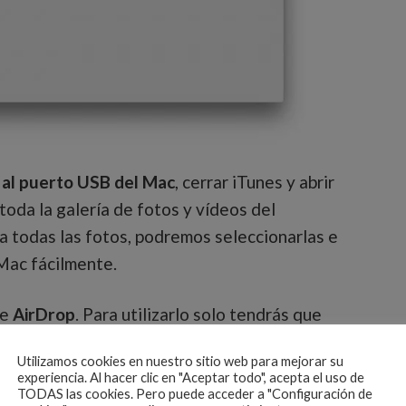
 al puerto USB del Mac
, cerrar iTunes y abrir
oda la galería de fotos y vídeos del
a todas las fotos, podremos seleccionarlas e
Mac fácilmente.
de
AirDrop
. Para utilizarlo solo tendrás que
n el iPhone mediante el centro de
Utilizamos cookies en nuestro sitio web para mejorar su
que quieras compartir y envíalas a través de
experiencia. Al hacer clic en "Aceptar todo", acepta el uso de
TODAS las cookies. Pero puede acceder a "Configuración de