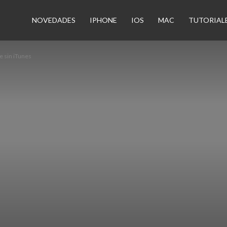
n
NOVEDADES
IPHONE
IOS
MAC
TUTORIAL
e sin iTunes