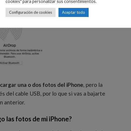
cookies" para personalizar sus consentimientos.
Configuración de cookies
Aceptar todo
argar una o dos fotos del iPhone
, pero la
s del cable USB, por lo que si vas a bajarte
n anterior.
las fotos de mi iPhone?