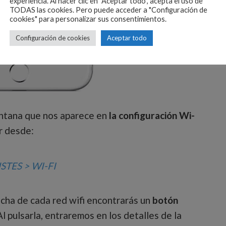
experiencia. Al hacer clic en "Aceptar todo", acepta el uso de
TODAS las cookies. Pero puede acceder a "Configuración de
cookies" para personalizar sus consentimientos.
Configuración de cookies
Aceptar todo
ventana que nos aparece en
la configuración Wi-
r desde:
STES > WI-FI
recha de cada red wifi encontrarás un
botón
 Al pulsarla, entraremos en los detalles de la