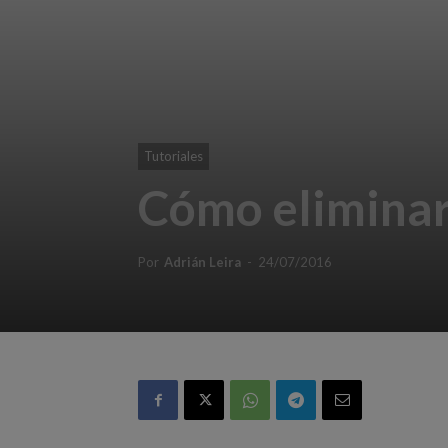
Tutoriales
Cómo eliminar
Por
Adrián Leira
-
24/07/2016