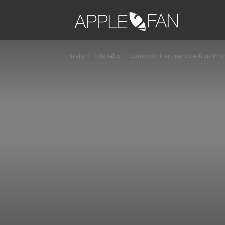
apple2fa
Inicio
Tutoriales
Cómo eliminar una red wifi en iPho