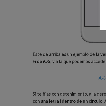
Este de arriba es un ejemplo de la 
Fi de iOS
, y a la que podemos accede
AJU
Si te fijas con detenimiento, a la de
con una letra i dentro de un círculo
.