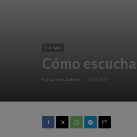
Tutoriales
Cómo escuchar
Por
Andrea Ardións
-
14/12/2020