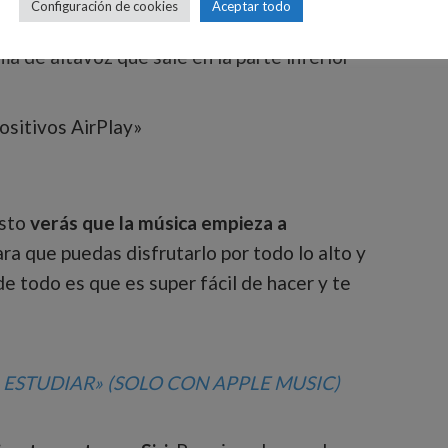
Configuración de cookies
Aceptar todo
ositivo iOS y pon la canción que quieras
ma de altavoz que sale en la parte inferior
positivos AirPlay»
esto
verás que la música empieza a
para que puedas disfrutarlo por todo lo alto y
 de todo es que es super fácil de hacer y te
A ESTUDIAR» (SOLO CON APPLE MUSIC)