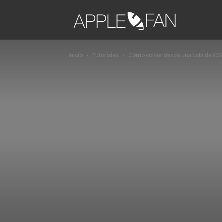
apple2fa
Inicio
Tutoriales
Cómo volver desde una beta de iOS a