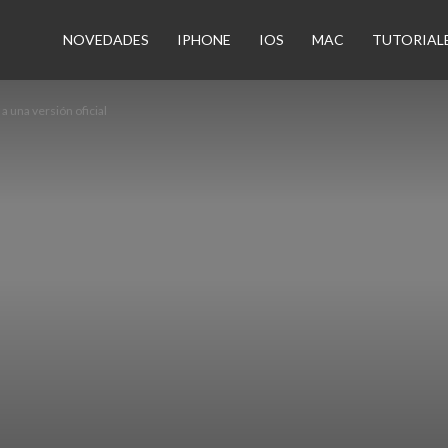
n
NOVEDADES
IPHONE
IOS
MAC
TUTORIAL
 una versión oficial