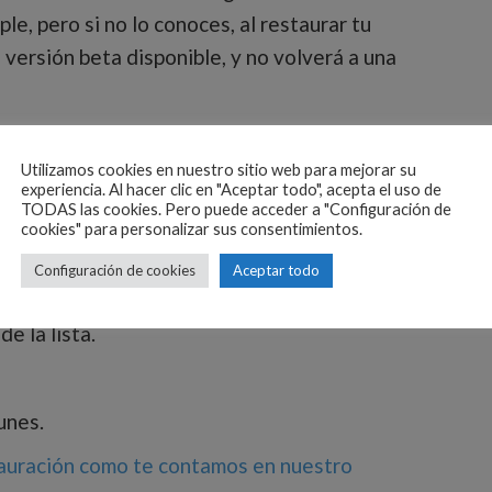
le, pero si no lo conoces, al restaurar tu
a versión beta disponible, y no volverá a una
Utilizamos cookies en nuestro sitio web para mejorar su
experiencia. Al hacer clic en "Aceptar todo", acepta el uso de
a versión de iOS 10 beta instalada, y accede
TODAS las cookies. Pero puede acceder a "Configuración de
cookies" para personalizar sus consentimientos.
Configuración de cookies
Aceptar todo
de la lista.
unes.
uración como te contamos en nuestro