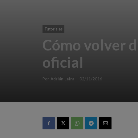
Tutoriales
Cómo volver d
oficial
Por
Adrián Leira
-
02/11/2016