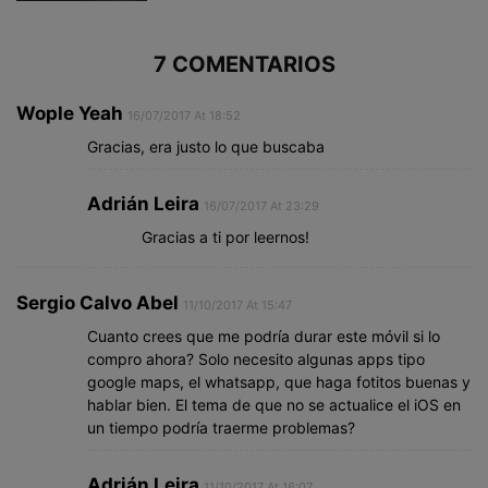
7 COMENTARIOS
Wople Yeah
16/07/2017 At 18:52
Gracias, era justo lo que buscaba
Adrián Leira
16/07/2017 At 23:29
Gracias a ti por leernos!
Sergio Calvo Abel
11/10/2017 At 15:47
Cuanto crees que me podría durar este móvil si lo
compro ahora? Solo necesito algunas apps tipo
google maps, el whatsapp, que haga fotitos buenas y
hablar bien. El tema de que no se actualice el iOS en
un tiempo podría traerme problemas?
Adrián Leira
11/10/2017 At 16:07