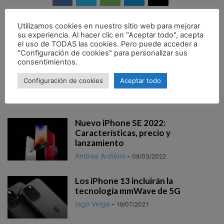
Utilizamos cookies en nuestro sitio web para mejorar
su experiencia. Al hacer clic en "Aceptar todo", acepta
Artículo anterior
Artículo siguiente
el uso de TODAS las cookies. Pero puede acceder a
"Configuración de cookies" para personalizar sus
Apple lanza iOS 11 beta 3:
Cómo cambiar la entrada y
consentimientos.
novedades
salida de audio en Mac
Configuración de cookies
Aceptar todo
Artículos relacionados
Nuevo iPhone SE 2022:
Características, precio y
lanzamiento
Andrea Ardións
-
08/03/2022
Los iPhone 13 incluirán la
tecnología mmWave de 5G
Iago Veiga
-
19/07/2021