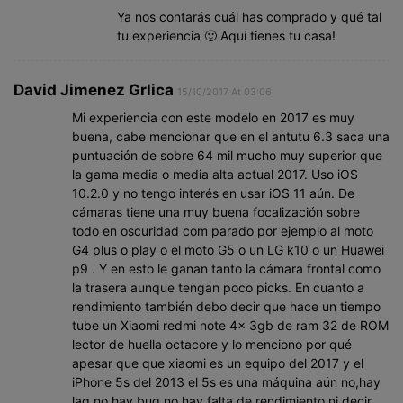
Ya nos contarás cuál has comprado y qué tal
tu experiencia 🙂 Aquí tienes tu casa!
David Jimenez Grlica
15/10/2017 At 03:06
Mi experiencia con este modelo en 2017 es muy
buena, cabe mencionar que en el antutu 6.3 saca una
puntuación de sobre 64 mil mucho muy superior que
la gama media o media alta actual 2017. Uso iOS
10.2.0 y no tengo interés en usar iOS 11 aún. De
cámaras tiene una muy buena focalización sobre
todo en oscuridad com parado por ejemplo al moto
G4 plus o play o el moto G5 o un LG k10 o un Huawei
p9 . Y en esto le ganan tanto la cámara frontal como
la trasera aunque tengan poco picks. En cuanto a
rendimiento también debo decir que hace un tiempo
tube un Xiaomi redmi note 4x 3gb de ram 32 de ROM
lector de huella octacore y lo menciono por qué
apesar que que xiaomi es un equipo del 2017 y el
iPhone 5s del 2013 el 5s es una máquina aún no,hay
lag no hay bug no hay falta de rendimiento ni decir