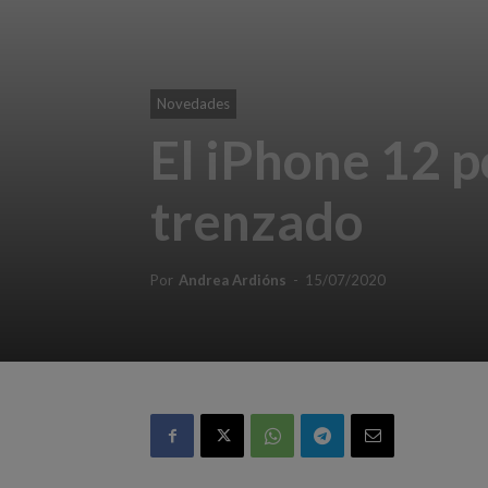
Novedades
El iPhone 12 p
trenzado
Por
Andrea Ardións
-
15/07/2020