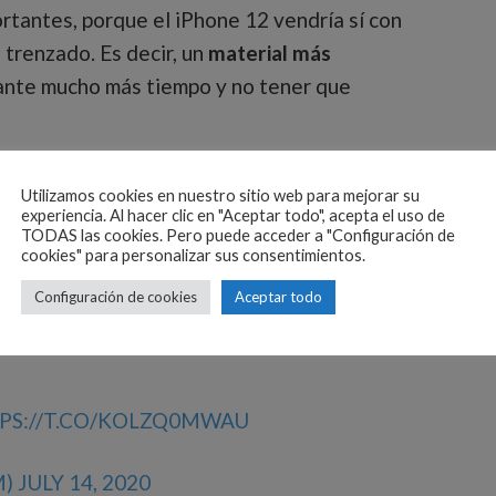
tantes, porque el iPhone 12 vendría sí con
 trenzado. Es decir, un
material más
uante mucho más tiempo y no tener que
bles de Apple no son precisamente duraderos.
Utilizamos cookies en nuestro sitio web para mejorar su
 mucho tiempo, se tiende a deshacer. Y es
experiencia. Al hacer clic en "Aceptar todo", acepta el uso de
TODAS las cookies. Pero puede acceder a "Configuración de
 y no usan plásticos, por lo que la vida útil se
cookies" para personalizar sus consentimientos.
Configuración de cookies
Aceptar todo
 @L0vetodream:
PS://T.CO/KOLZQ0MWAU
M)
JULY 14, 2020