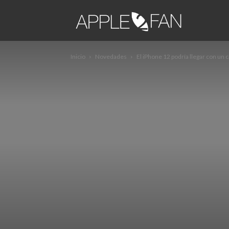
apple2fa
Inicio
Novedades
El iPhone 12 podría llegar con un 