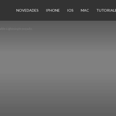
n
NOVEDADES
IPHONE
IOS
MAC
TUTORIAL
cable Lightning trenzado