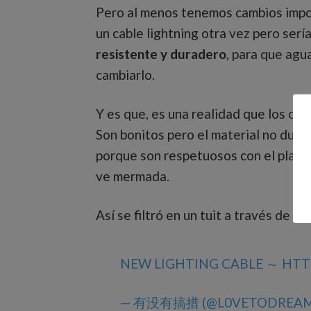
Pero al menos tenemos cambios impor
un cable lightning otra vez pero sería
resistente y duradero
, para que ag
cambiarlo.
Y es que, es una realidad que los ca
Son bonitos pero el material no dura
porque son respetuosos con el planeta
ve mermada.
Así se filtró en un tuit a través de
NEW LIGHTING CABLE ～
HTT
— 有没有搞措 (@L0VETODREA