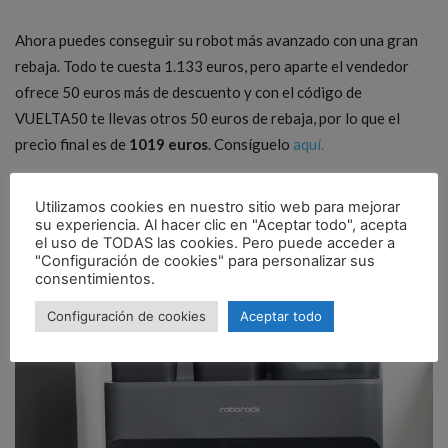
Ahora puedes conseguir su robot más avanzado con una gran
rebaja. Todo te cuesta 1.133 euros, pero aparte el vendedor
ofrece 50 euros más de descuento y con el código de
VUELTA50 te llevas otros 50 euros de rebaja, por lo que el
precio final es de
1019 euros
. Consíguelo
aquí.
Utilizamos cookies en nuestro sitio web para mejorar
su experiencia. Al hacer clic en "Aceptar todo", acepta
el uso de TODAS las cookies. Pero puede acceder a
"Configuración de cookies" para personalizar sus
consentimientos.
Configuración de cookies
Aceptar todo