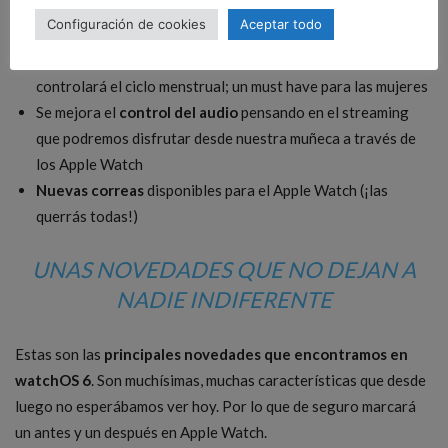
Apple Watch nos avisará cuando estemos en una zona de
Configuración de cookies
Aceptar todo
demasiado ruido y pueda ser peligroso para la salud. Otra de
las novedades en salud es que ahora el Apple Watch
controlará el ciclo menstrual; un must have para las mujeres
Se mejora el
control del audio
pensando en el streaming
que podremos disfrutar desde nuestra muñeca a través de
los Apple Watch
Nuevas correas
disponibles para el Apple Watch (¡las
querrás todas!)
UNAS NOVEDADES QUE NO DEJAN A
NADIE INDIFERENTE
Estas son las
principales novedades que encontramos en
watchOS 6
. Son muchísimas, muchas características que desde
luego no esperábamos ver hoy. Por lo que de seguro marcará
un antes y un después en Apple Watch.