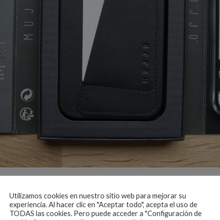
va funda para iPhone procuro hacerme con algún model
Utilizamos cookies en nuestro sitio web para mejorar su
experiencia. Al hacer clic en "Aceptar todo", acepta el uso de
da de cuero negro para el iPhone 12 Pro Max
.
¿La vem
TODAS las cookies. Pero puede acceder a "Configuración de