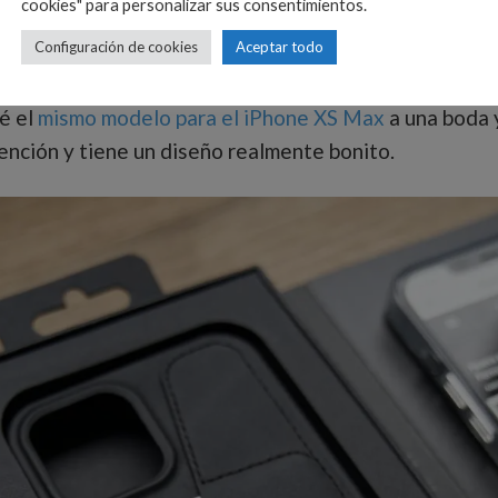
cookies" para personalizar sus consentimientos.
Configuración de cookies
Aceptar todo
s a ver ya tiene varios años. Y lo siguen vendiendo 
vé el
mismo modelo para el iPhone XS Max
a una boda 
ención y tiene un diseño realmente bonito.