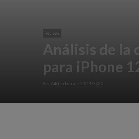
Reviews
Análisis de la
para iPhone 1
Por
Adrián Leira
-
23/11/2020