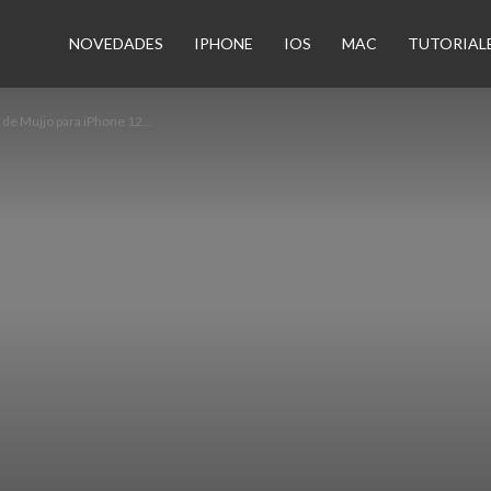
n
NOVEDADES
IPHONE
IOS
MAC
TUTORIAL
 de Mujjo para iPhone 12...