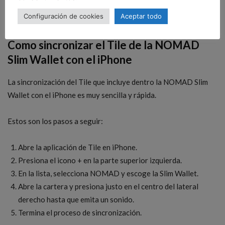
más utilizamos. Personalmente me gusta verlo vacío, pero es
Configuración de cookies
Aceptar todo
práctico para meter algún billete.
Como sincronizar el Tile de la NOMAD
Slim Wallet con el iPhone
La sincronización del Tile que incluye dentro la NOMAD Slim
Wallet con el iPhone es muy sencilla y rápida.
Estos son los pasos a seguir:
Abre la aplicación de Tile en iPhone.
Presiona el icono + en la parte superior izquierda.
En la lista, selecciona NOMAD y escoge la Slim Wallet.
Abre la cartera y presiona justo en el centro del lateral
derecho hasta que emita un sonido.
Termina el proceso de sincronización.