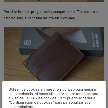
Por si te lo estás preguntando, aunque esté el Tile puesto en
este bolsillo, sí cabe una tarjeta sin problema.
Utilizamos cookies en nuestro sitio web para mejorar
su experiencia. Al hacer clic en "Aceptar todo", acepta
el uso de TODAS las cookies. Pero puede acceder a
"Configuración de cookies" para personalizar sus
En el exterior encontramos un único hueco para la tarjeta que
consentimientos.