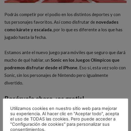
Podrás competir por el podio en los distintos deportes y con
tus personajes favoritos. Así como disfrutar de
novedades
como kárate y escalada
, por lo que es diferente a los que has
jugado hasta la fecha.
Estamos ante el nuevo juego para móviles que seguro que dará
mucho de qué hablar, un
Sonic en los Juegos Olímpicos que
podremos disfrutar desde el iPhone
. Eso sí, esta vez solo con
Sonic, sin los personajes de Nintendo pero igualmente
divertido.
Resérvalo ahora, ¡es gratis!
Utilizamos cookies en nuestro sitio web para mejorar
Todo suena muy pero que muy bien. Pero, ¿cómo se juega?
su experiencia. Al hacer clic en "Aceptar todo", acepta
el uso de TODAS las cookies. Pero puede acceder a
¿Cómo se descarga o se reserva? ¿Cuándo estará disponible
"Configuración de cookies" para personalizar sus
para descargar? La buena noticia es que
ya se puede reservar
consentimientos.