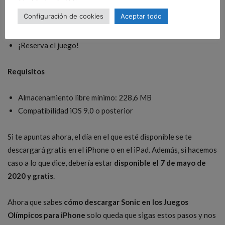
desde la App Store
.
Configuración de cookies
Aceptar todo
Entra en la
App Store
¡Reserva el juego!
Requisitos
Almacenamiento libre mínimo: 228,6 MB
Compatibilidad iOS 9.0 o posterior
Si te apuntas ahora, el día en el que esté disponible se te
descargará gratis en el iPhone o en el iPad. Además, si hacemos
caso a lo que dice, debería estar
disponible el 7 de mayo de
2020 y gratis
.
Ahora que sabes
cómo descargar Sonic en los Juegos
Olímpicos para iPhone
solo queda que sigas estos pasos y nos