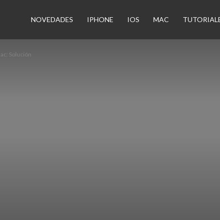
n
NOVEDADES
IPHONE
IOS
MAC
TUTORIAL
ac: Solución