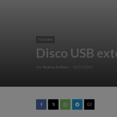
Tutoriales
Disco USB ext
Por
Andrea Ardións
-
05/12/2019