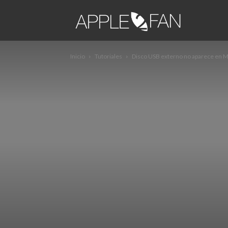
apple2fa
Inicio
Tutoriales
Disco USB externo no aparece en M