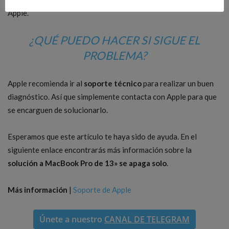
Apple.
¿QUÉ PUEDO HACER SI SIGUE EL
PROBLEMA?
Apple recomienda ir al
soporte técnico
para realizar un buen
diagnóstico. Así que simplemente contacta con Apple para que
se encarguen de solucionarlo.
Esperamos que este artículo te haya sido de ayuda. En el
siguiente enlace encontrarás más información sobre la
solución a
MacBook Pro de 13» se apaga solo
.
Más información
|
Soporte de Apple
Únete a nuestro
CANAL DE TELEGRAM