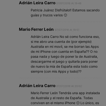
Adrián Leira Carro
07/07/2016 At 19:48
Patricia Juárez Disfrútalo!! Estamos sacando
guías y trucos varios 🙂
Mario Ferrer León
07/07/2016 At 19:51
Adrián Leira Carro No sé como funciona eso,
si me abro una cuenta de (por ejemplo)
Australia en mi movil, se me borran las Apps
de mi iPhone con cuenta en España?? O no
pasa nada y luego de poner la de Australia,
descargarme el juego y quitarla para poner
de nuevo la mia de España esta todo como
siempre (con mis Apps y todo)??
Adrián Leira Carro
07/07/2016 At 20:02
Mario Ferrer León Tendrás una app instalada
de Australia y el resto de España. Todas
conviven en el mismo iPhone 🙂 Lo único, es