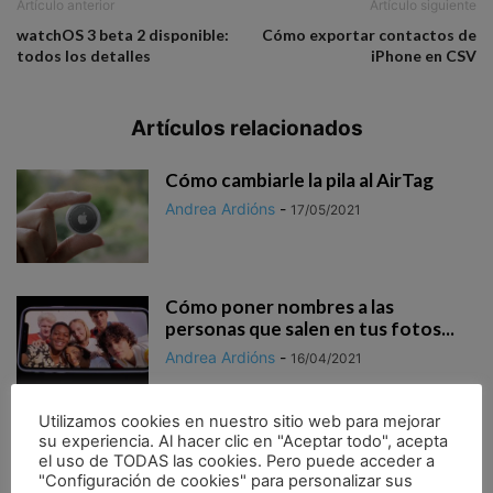
Artículo anterior
Artículo siguiente
watchOS 3 beta 2 disponible:
Cómo exportar contactos de
todos los detalles
iPhone en CSV
Artículos relacionados
Cómo cambiarle la pila al AirTag
Andrea Ardións
-
17/05/2021
Cómo poner nombres a las
personas que salen en tus fotos...
Andrea Ardións
-
16/04/2021
Utilizamos cookies en nuestro sitio web para mejorar
Cómo crear tu Memoji de la
su experiencia. Al hacer clic en "Aceptar todo", acepta
WWDC21
el uso de TODAS las cookies. Pero puede acceder a
"Configuración de cookies" para personalizar sus
Andrea Ardións
-
05/04/2021