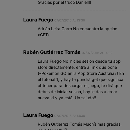
Gracias por el truco Daniel!!!
Laura Fuego
07/07/2016 At 13:30
Adrián Leira Carro No encuentro la opción
«GET»
Rubén Gutiérrez Tomás
07/07/2016 At 14:02
Laura Fuego No inicies sesion desde tu app
store directamente, entra al link que pone
(«Pokémon GO en la App Store Australia») En
el tutorial 1, y hay te pondrá get que significa
obtener para descargar el juego, te dirá que
debes de iniciar sesion, hay le das a crear
nueva id y ya está. Un saludo!!
Laura Fuego
07/07/2016 At 14:38
Rubén Gutiérrez Tomás Muchísimas gracias,