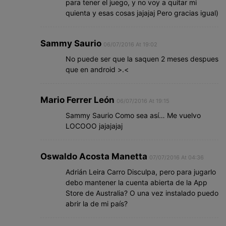
para tener el juego, y no voy a quitar mi
quienta y esas cosas jajajaj Pero gracias igual)
Sammy Saurio
06/07/2016 At 19:02
No puede ser que la saquen 2 meses despues
que en android >.<
Mario Ferrer León
06/07/2016 At 19:15
Sammy Saurio Como sea así… Me vuelvo
LOCOOO jajajajaj
Oswaldo Acosta Manetta
07/07/2016 At 04:36
Adrián Leira Carro Disculpa, pero para jugarlo
debo mantener la cuenta abierta de la App
Store de Australia? O una vez instalado puedo
abrir la de mi país?