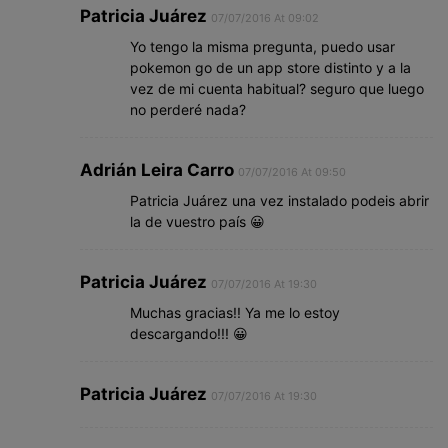
Patricia Juárez
07/07/2016 At 09:02
Yo tengo la misma pregunta, puedo usar
pokemon go de un app store distinto y a la
vez de mi cuenta habitual? seguro que luego
no perderé nada?
Adrián Leira Carro
07/07/2016 At 09:50
Patricia Juárez una vez instalado podeis abrir
la de vuestro país 😀
Patricia Juárez
07/07/2016 At 19:30
Muchas gracias!! Ya me lo estoy
descargando!!! 😀
Patricia Juárez
07/07/2016 At 19:30