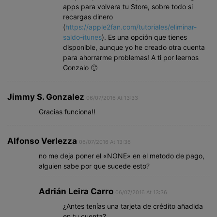
apps para volvera tu Store, sobre todo si
recargas dinero
(
https://apple2fan.com/tutoriales/eliminar-
saldo-itunes
). Es una opción que tienes
disponible, aunque yo he creado otra cuenta
para ahorrarme problemas! A ti por leernos
Gonzalo 🙂
Jimmy S. Gonzalez
06/07/2016 At 13:33
Gracias funciona!!
Alfonso Verlezza
06/07/2016 At 13:36
no me deja poner el «NONE» en el metodo de pago,
alguien sabe por que sucede esto?
Adrián Leira Carro
06/07/2016 At 13:36
¿Antes tenías una tarjeta de crédito añadida
en tu cuenta?