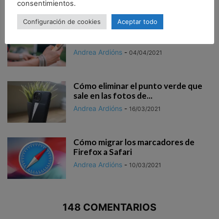
consentimientos.
Configuración de cookies
Aceptar todo
Cómo desbloquear los emoticonos
ocultos en iPhone e iPad
Andrea Ardións
-
04/04/2021
Cómo eliminar el punto verde que
sale en las fotos de...
Andrea Ardións
-
16/03/2021
Cómo migrar los marcadores de
Firefox a Safari
Andrea Ardións
-
10/03/2021
148 COMENTARIOS