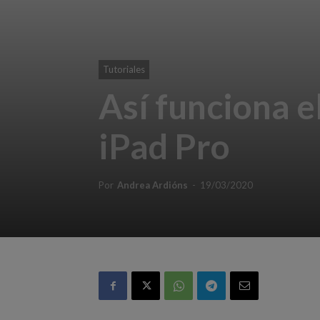
Tutoriales
Así funciona e
iPad Pro
Por
Andrea Ardións
-
19/03/2020