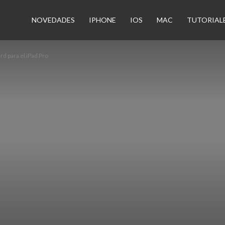
n
NOVEDADES
IPHONE
IOS
MAC
TUTORIAL
d para el iPad Pro