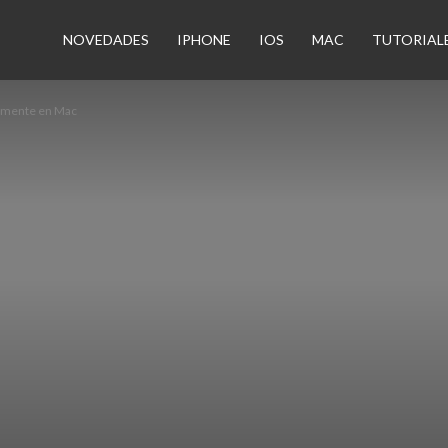
n
NOVEDADES
IPHONE
IOS
MAC
TUTORIAL
camente en Mac