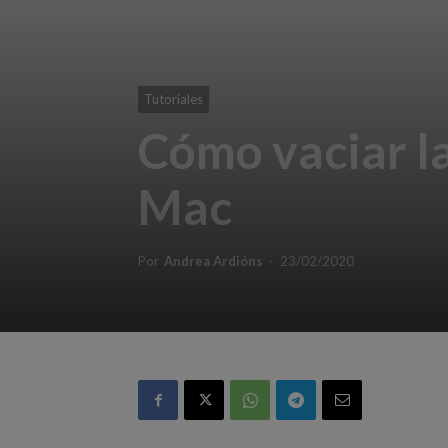
Tutoriales
Cómo vaciar l
Mac
Por
Andrea Ardións
-
23/02/2020