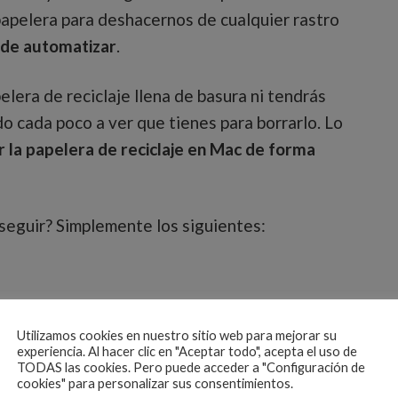
papelera para deshacernos de cualquier rastro
de automatizar
.
lera de reciclaje llena de basura ni tendrás
o cada poco a ver que tienes para borrarlo. Lo
 la papelera de reciclaje en Mac de forma
eguir? Simplemente los siguientes:
Utilizamos cookies en nuestro sitio web para mejorar su
experiencia. Al hacer clic en "Aceptar todo", acepta el uso de
TODAS las cookies. Pero puede acceder a "Configuración de
papelera al cabo de 30 días»
cookies" para personalizar sus consentimientos.