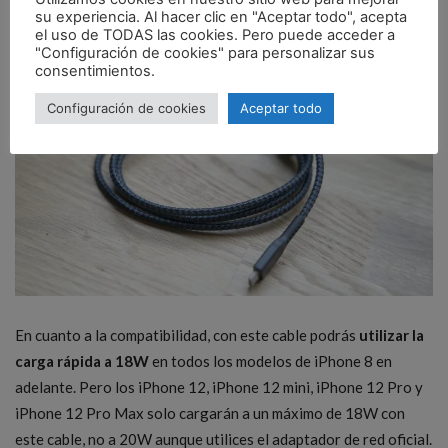
interior con fibra de aramida.
su experiencia. Al hacer clic en "Aceptar todo", acepta
el uso de TODAS las cookies. Pero puede acceder a
"Configuración de cookies" para personalizar sus
consentimientos.
Configuración de cookies
Aceptar todo
En cuanto a la compatibilidad, con este cable podrás
utilizar la
carga rápida a 18W
en todos los modelos de iPhone 8 en
adelante. Pero los iPhone 12, iPhone 12 mini, iPhone 12 Pro y
iPhone 12 Pro Max solo cargarán a un máximo de 18W con
este cable, no a 20W aunque utilices el adaptador de red oficial.