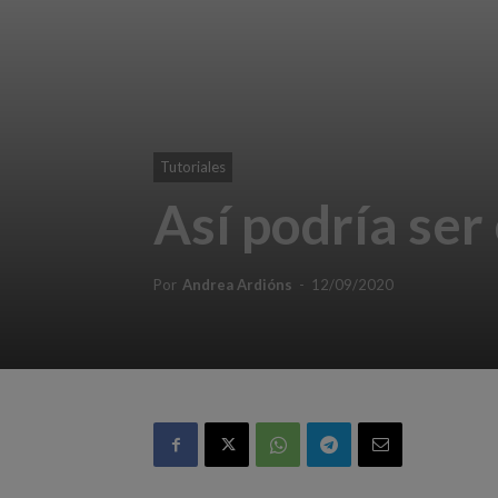
Tutoriales
Así podría ser
Por
Andrea Ardións
-
12/09/2020