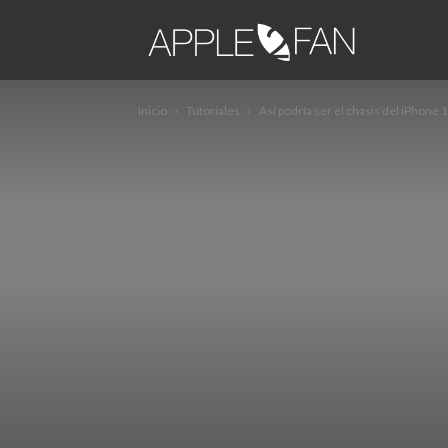
apple2fa
Inicio
Tutoriales
Así podría ser el chasis del iPhone 