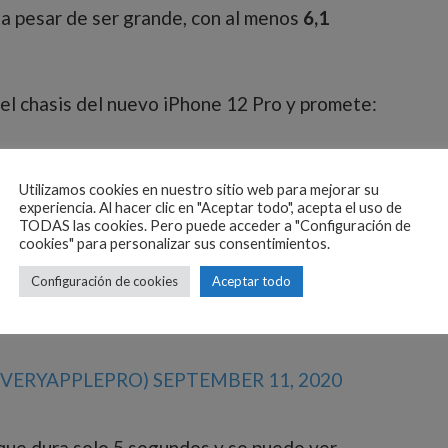
a pesar de ser grande, con al menos
6,1
r el chasis del nuevo iPhone 12 Pro y promete:
 12 PRO CHASSIS LEAK. CONFIRMS
Utilizamos cookies en nuestro sitio web para mejorar su
EW LIDAR PLACEMENT, FLAT SIDES,
experiencia. Al hacer clic en "Aceptar todo", acepta el uso de
TODAS las cookies. Pero puede acceder a "Configuración de
CONNECTOR-LIKE 5G ANTENNA? THIS
cookies" para personalizar sus consentimientos.
PRO MODEL WILL GET LIDAR TOO.
Configuración de cookies
Aceptar todo
 ENOUGH.
XH
EVERYAPPLEPRO)
SEPTEMBER 11, 2020
 que dura solo 5 segundos y se puede ver.