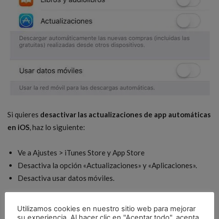
Si quieres
desactivar las actualizaciones de app automáticas
en iOS
, haz lo siguiente:
Ve a Ajustes > iTunes Store y App Store
Desactiva la opción «Actualizaciones» y «Aplicaciones».
Desactiva usar datos móviles.
Una vez hecho esto, ya
no se descargarán de forma
Utilizamos cookies en nuestro sitio web para mejorar
automática las actualizaciones de las apps
en tu iPhone, iPad
su experiencia. Al hacer clic en "Aceptar todo", acepta