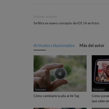
Artículo anterior
Se filtra un nuevo concepto de iOS 14 en fotos
Artículos relacionados
Más del autor
Tutoriales
Tutoriales
Cómo cambiarle la pila al AirTag
Cómo poner
que salen en