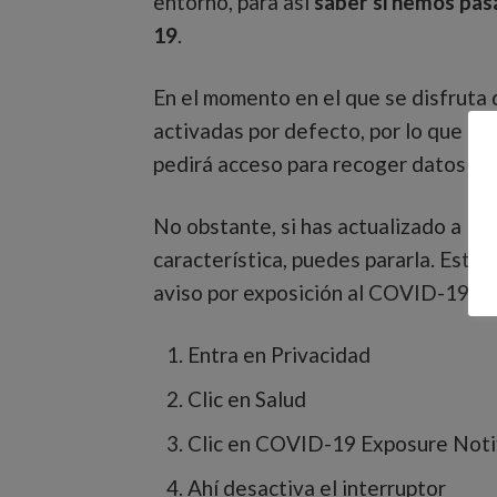
entorno, para así
saber si hemos pas
19
.
En el momento en el que se disfruta d
activadas por defecto, por lo que es
pedirá acceso para recoger datos a t
No obstante, si has actualizado a la
característica, puedes pararla. Estos
aviso por exposición al COVID-19 en
Entra en Privacidad
Clic en Salud
Clic en COVID-19 Exposure Noti
Ahí desactiva el interruptor