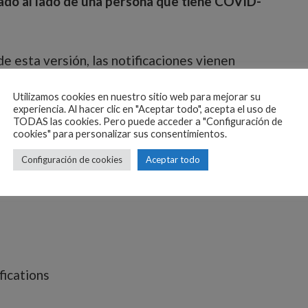
ado al lado de una persona que tiene COVID-
e esta versión, las notificaciones vienen
 ahí cuando puedes empezar a disfrutarla. Solo
Utilizamos cookies en nuestro sitio web para mejorar su
ravés del bluetooth.
experiencia. Al hacer clic en "Aceptar todo", acepta el uso de
TODAS las cookies. Pero puede acceder a "Configuración de
cookies" para personalizar sus consentimientos.
 nueva beta y no quieres tener esta
 son los pasos a seguir para desactivar el
Configuración de cookies
Aceptar todo
 iPhone:
fications