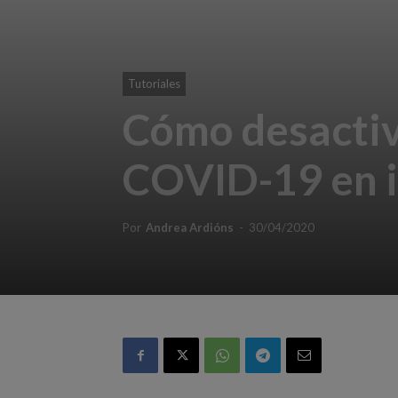
Tutoriales
Cómo desactiva
COVID-19 en 
Por
Andrea Ardións
-
30/04/2020