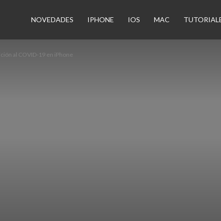
n
NOVEDADES
IPHONE
IOS
MAC
TUTORIAL
ición al COVID-19 en iPhone