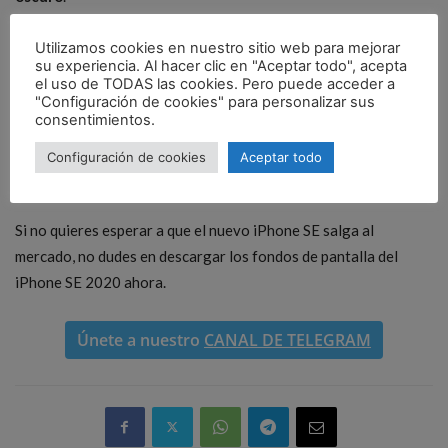
Utilizamos cookies en nuestro sitio web para mejorar
Para descargar los fondos de pantalla del iPhone SE 2020
su experiencia. Al hacer clic en "Aceptar todo", acepta
simplemente entra en el siguiente enlace y bájalos uno a uno.
el uso de TODAS las cookies. Pero puede acceder a
Solo tienes que
guardarlos y establecerlos como fondos de
"Configuración de cookies" para personalizar sus
consentimientos.
pantalla
.
Configuración de cookies
Aceptar todo
Descargar
|
9to5Mac
Si no quieres esperar a que el nuevo iPhone SE salga al
mercado, no dudes en descargar los fondos de pantalla del
iPhone SE 2020 ahora.
Únete a nuestro
CANAL DE TELEGRAM