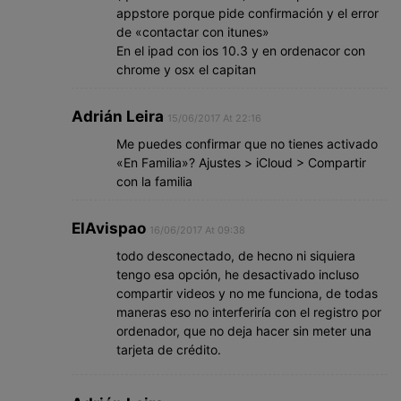
appstore porque pide confirmación y el error
de «contactar con itunes»
En el ipad con ios 10.3 y en ordenacor con
chrome y osx el capitan
Adrián Leira
15/06/2017 At 22:16
Me puedes confirmar que no tienes activado
«En Familia»? Ajustes > iCloud > Compartir
con la familia
ElAvispao
16/06/2017 At 09:38
todo desconectado, de hecno ni siquiera
tengo esa opción, he desactivado incluso
compartir videos y no me funciona, de todas
maneras eso no interferiría con el registro por
ordenador, que no deja hacer sin meter una
tarjeta de crédito.