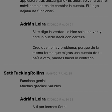
applestore tras descargarlo? Es decir, volver a usar el
móvil como antes de cambiar la cuenta. El juego
dejaría de funcionar?
Adrián Leira
17/06/2017 At 00:24
Si te digo la verdad, lo hice solo una vez y
note lo puedo decir con certeza.
Creo que no hay problema, porque de la
misma forma que migras una cuenta de tu
país a otro, puedes hacer lo contrario.
SethFuckingRollins
17/06/2017 At 02:25
Funcionó genial.
Muchas gracias! Saludos.
Adrián Leira
17/06/2017 At 20:52
A ti por leernos Seth!