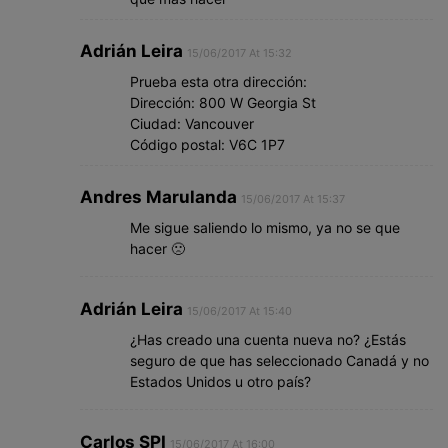
Adrián Leira
15/06/2017 At 15:32
Prueba esta otra dirección:
Dirección: 800 W Georgia St
Ciudad: Vancouver
Código postal: V6C 1P7
Andres Marulanda
15/06/2017 At 15:37
Me sigue saliendo lo mismo, ya no se que
hacer 🙁
Adrián Leira
15/06/2017 At 15:40
¿Has creado una cuenta nueva no? ¿Estás
seguro de que has seleccionado Canadá y no
Estados Unidos u otro país?
Carlos SPI
15/06/2017 At 16:00