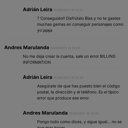
Adrián Leira
15/06/2017 At 13:27
? Conseguido!! Disfrútalo Blas y no te gastes
muchas gemas en conseguir personajes como
yo jajaja
Andres Marulanda
15/06/2017 At 15:06
No me deja crear la cuenta, sale un error BILLING
INFORMATION
Adrián Leira
15/06/2017 At 15:26
Asegúrate de que has puesto bien el código
postal, la dirección y el teléfono. Es el típico
error que produce ese error.
Andres Marulanda
15/06/2017 At 15:30
Pongo todo como dices, y sigue igual… no se
que mas hacer