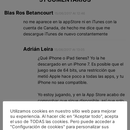
Blas Ros Betancourt
15/06/2017 At 12:46
no me aparece en la appStore ni en iTunes con la
cuenta de Canada, de hecho me dice que me
descargue iTunes de nuevo constantemente
Adrián Leira
15/06/2017 At 13:05
¿Qué iPhone o iPad tienes? Yo la he
descargado en un iPhone 7. Es posible que el
juego sea de 64 bits, una restricción que
metió Apple hace poco a todas las apps, y tu
iPhone no sea compatible.
Yo estoy jugando, y en la App Store acabo de
comprobar que sigue disponible, así que solo
se me ocurre eso.
Utilizamos cookies en nuestro sitio web para mejorar
su experiencia. Al hacer clic en "Aceptar todo", acepta
el uso de TODAS las cookies. Pero puede acceder a
Blas Ros Betancourt
15/06/2017 At 13:13
"Configuración de cookies" para personalizar sus