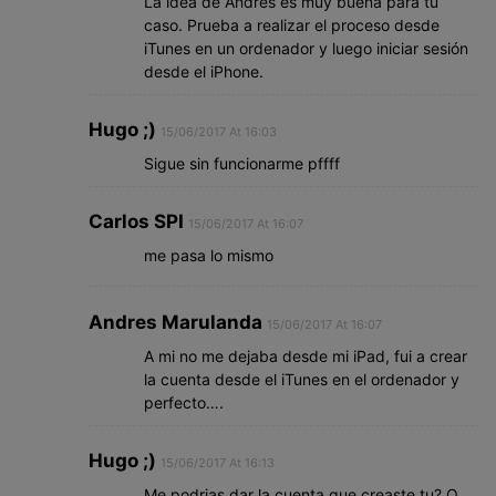
La idea de Andrés es muy buena para tu
caso. Prueba a realizar el proceso desde
iTunes en un ordenador y luego iniciar sesión
desde el iPhone.
Hugo ;)
15/06/2017 At 16:03
Sigue sin funcionarme pffff
Carlos SPI
15/06/2017 At 16:07
me pasa lo mismo
Andres Marulanda
15/06/2017 At 16:07
A mi no me dejaba desde mi iPad, fui a crear
la cuenta desde el iTunes en el ordenador y
perfecto….
Hugo ;)
15/06/2017 At 16:13
Me podrias dar la cuenta que creaste tu? O