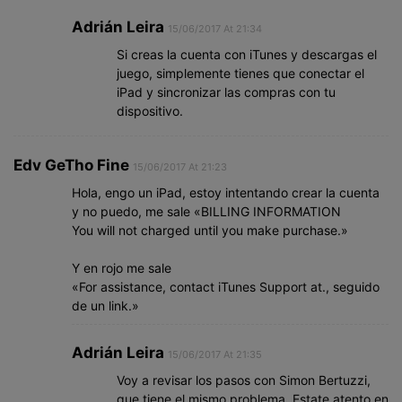
Adrián Leira
15/06/2017 At 21:34
Si creas la cuenta con iTunes y descargas el
juego, simplemente tienes que conectar el
iPad y sincronizar las compras con tu
dispositivo.
Edv GeTho Fine
15/06/2017 At 21:23
Hola, engo un iPad, estoy intentando crear la cuenta
y no puedo, me sale «BILLING INFORMATION
You will not charged until you make purchase.»
Y en rojo me sale
«For assistance, contact iTunes Support at., seguido
de un link.»
Adrián Leira
15/06/2017 At 21:35
Voy a revisar los pasos con Simon Bertuzzi,
que tiene el mismo problema. Estate atento en