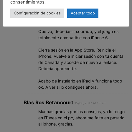
Tengo un iPhone 6 de 64gb, no se muy bien
consentimientos.
los bits ..
Configuración de cookies
Aceptar todo
Adrián Leira
15/06/2017 At 13:17
Que va, deberías ir sobrado, y el juego es
totalmente compatible con iPhone 6.
Cierra sesión en la App Store. Reinicia el
iPhone. Vuelve a iniciar sesión con tu cuenta
de Canadá y accede de nuevo al enlace.
Debería aparecerte.
Acabo de instalarlo en iPad y funciona todo
ok. A ver si lo consigues ahora.
Blas Ros Betancourt
15/06/2017 At 13:20
Muchas gracias por los consejos, ya lo tengo
en iTunes en el pc, ahora me falta en pasarlo
al iphone, gracias.