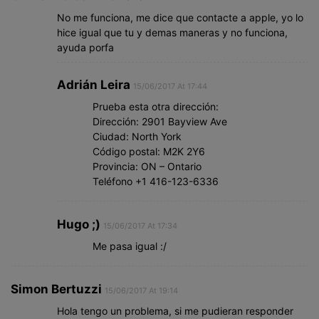
No me funciona, me dice que contacte a apple, yo lo
hice igual que tu y demas maneras y no funciona,
ayuda porfa
Adrián Leira
15/06/2017 At 17:44
Prueba esta otra dirección:
Dirección: 2901 Bayview Ave
Ciudad: North York
Código postal: M2K 2Y6
Provincia: ON – Ontario
Teléfono +1 416-123-6336
Hugo ;)
15/06/2017 At 17:34
Me pasa igual :/
Simon Bertuzzi
15/06/2017 At 19:14
Hola tengo un problema, si me pudieran responder