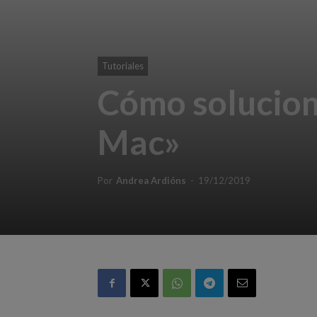
Tutoriales
Cómo solucion
Mac»
Por
Andrea Ardións
-
19/12/2019