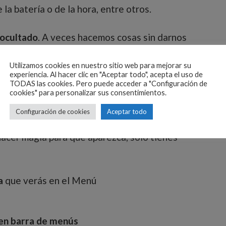
 la batería o de la hora, entre otros.
ocultado
. A veces hacemos cosas sin darnos
 debido a una actualización o a cualquier
Utilizamos cookies en nuestro sitio web para mejorar su
ha hecho que desaparezca.
experiencia. Al hacer clic en "Aceptar todo", acepta el uso de
TODAS las cookies. Pero puede acceder a "Configuración de
cookies" para personalizar sus consentimientos.
ASOS LO TENDRÁS SOLUCIONADO
Configuración de cookies
Aceptar todo
 hacer magia para que aparezca, solo tienes
a
que verás en el Menú
 en barra de menús