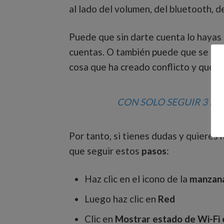
al lado del volumen, del bluetooth, de
Puede que sin darte cuenta lo hayas
cuentas. O también puede que se haya
cosa que ha creado conflicto y que 
CON SOLO SEGUIR 3 P
Por tanto, si tienes dudas y quieres
que seguir estos
pasos
:
Haz clic en el icono de la
manzan
Luego haz clic en
Red
Clic en
Mostrar estado de Wi-Fi