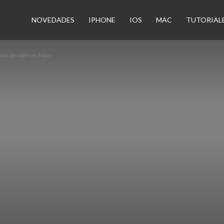
n
NOVEDADES
IPHONE
IOS
MAC
TUTORIAL
ono de WiFi en Mac»