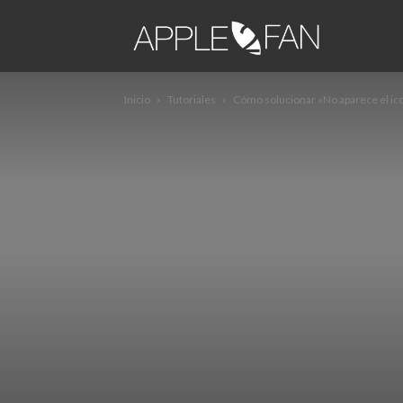
apple2fa
Inicio
Tutoriales
Cómo solucionar «No aparece el ic