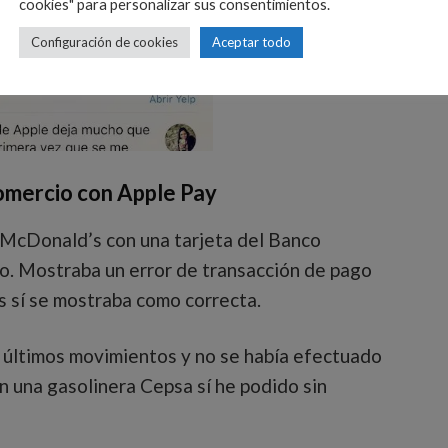
cookies" para personalizar sus consentimientos.
Configuración de cookies
Aceptar todo
comercio con Apple Pay
n McDonald’s con una tarjeta del Banco
do. Mostraba un error de transacción de pago
s sí se mostraba como correcta.
 últimos movimientos y no se había efectuado
en una gasolinera Cepsa sí he podido sin