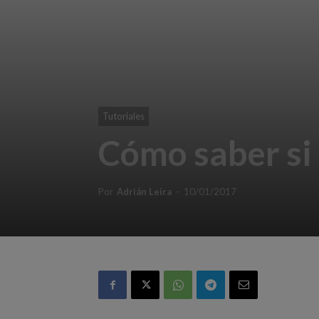
Tutoriales
Cómo saber si
Por
Adrián Leira
-
10/01/2017