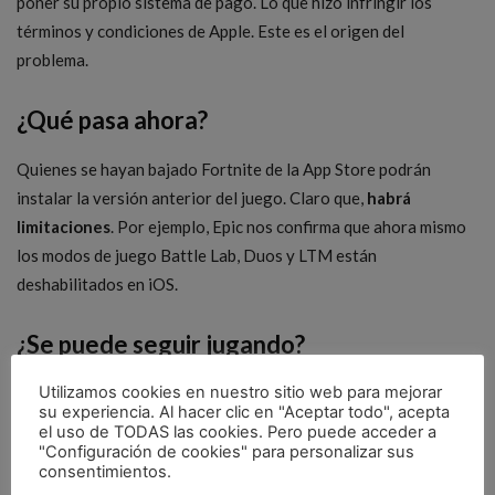
poner su propio sistema de pago. Lo que hizo infringir los
términos y condiciones de Apple. Este es el origen del
problema.
¿Qué pasa ahora?
Quienes se hayan bajado Fortnite de la App Store podrán
instalar la versión anterior del juego. Claro que,
habrá
limitaciones
. Por ejemplo, Epic nos confirma que ahora mismo
los modos de juego Battle Lab, Duos y LTM están
deshabilitados en iOS.
¿Se puede seguir jugando?
Utilizamos cookies en nuestro sitio web para mejorar
Si quieres seguir jugando con total libertad y disfrutar de las
su experiencia. Al hacer clic en "Aceptar todo", acepta
últimas actualizaciones de Fortnite siempre que lleguen,
el uso de TODAS las cookies. Pero puede acceder a
tendrás que disfrutarlo en un dispositivo A
ndroid, Windows
o
"Configuración de cookies" para personalizar sus
consentimientos.
en consolas como
PlayStation, Xbox o Nintendo Switch
.