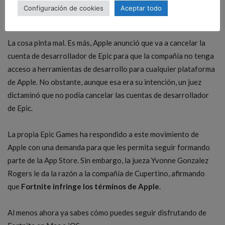
Configuración de cookies
Aceptar todo
¿Volverá Fortnite?
La cosa pinta mal. Es más, Apple anunció que va a cancelar la
cuenta de desarrollador de Epic para que la compañía no tenga
acceso a herramientas de desarrollo para cualquier plataforma
de Apple. No obstante, aunque esa era su intención, un juez
dictaminó que no podía cancelar las cuentas de desarrollador
de Epic.
La propia Epic Games ha respondido a este movimiento de
Apple con una demanda para que les permita seguir formando
parte de la App Store. Sin embargo, la jueza Yvonne Gonzalez
Rogers le da la razón a la compañía de Cupertino, afirmando
que
Fortnite infringe los términos de Apple
.
Al menos ahora ya sabes cómo puedes seguir disfrutando de