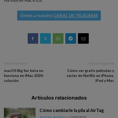
Fortnite en Mac e iOS.
Únete a nuestro
CANAL DE TELEGRAM
Artículo anterior
Artículo siguiente
macOS Big Sur beta no
Cómo ver gratis películas y
funciona en iMac 2020:
series de Netflix en iPhone,
solución
iPad y Mac
Artículos relacionados
Cómo cambiarle la pila al AirTag
Andrea Ardións
-
17/05/2021