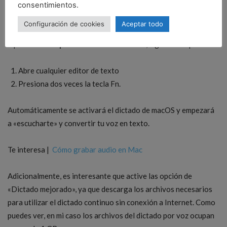
consentimientos.
Configuración de cookies
Aceptar todo
Y para
usar la opción de dictado en Mac
, sigue estos pasos:
Abre cualquier editor de texto
Presiona dos veces la tecla Fn.
Automáticamente se activará el dictado de macOS y empezará
a «escucharte» y convertir tu voz en texto.
Te interesa |
Cómo grabar audio en Mac
Adicionalmente, es interesante que active las opción de
«Dictado mejorado», ya que descarga los archivos necesarios
para utilizar el dictado continuo sin conexión a Internet. Como
puedes ver, en mi caso los archivos del dictado por voz ocupan