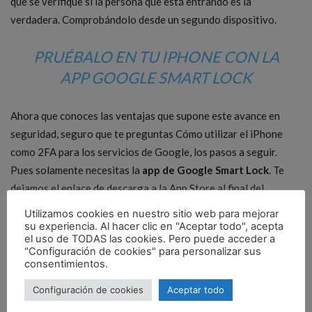
que se verifique si la persona que está entrando es la
verdadera. Comprobándolo desde un segundo dispositivo.
PRUÉBALO EN TU IPHONE CON LA
APP GOOGLE SMART LOCK
Ahora que conoces las ventajas que supone este avance en
seguridad, seguro que te preguntas Cómo utilizar el iPhone
como 2FA para los servicios de Google, los pasos a seguir.
Pues solamente necesitas la
app de Google Smart Lock
. Te
dejamos el enlace de descarga a la App Store al final del
artículo.
Utilizamos cookies en nuestro sitio web para mejorar
su experiencia. Al hacer clic en "Aceptar todo", acepta
el uso de TODAS las cookies. Pero puede acceder a
"Configuración de cookies" para personalizar sus
consentimientos.
Configuración de cookies
Aceptar todo