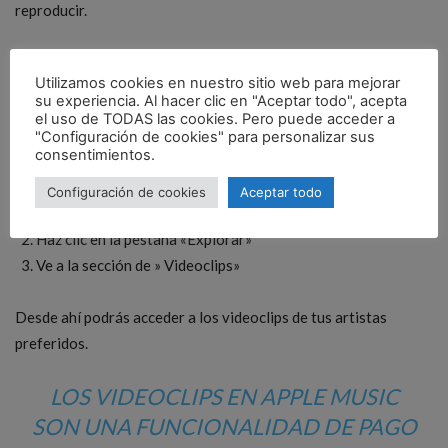
reproducir.
Desde iPhone
Utilizamos cookies en nuestro sitio web para mejorar
su experiencia. Al hacer clic en "Aceptar todo", acepta
También puedes ver los videoclips en Apple Music desde
el uso de TODAS las cookies. Pero puede acceder a
dispositivos iOS como
iPhone, iPad o Apple TV
. Desde iOS es
"Configuración de cookies" para personalizar sus
consentimientos.
así de fácil:
Configuración de cookies
Aceptar todo
Abre la app de Música en el iPhone
Haz clic en la pestaña «Explorar»
Ve a la sección de » Videoclips»
Desde ahí podrás acceder a los videoclips de tus artistas
preferidos.
LOS VIDEOCLIPS EN APPLE MUSIC
SON UNA FUNCIONALIDAD DE PAGO