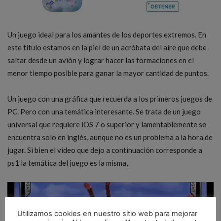
Un juego ideal para los amantes de los deportes extremos. En
este título estamos en la piel de un acróbata del aire que debe
saltar desde un avión y lograr hacer las formaciones en el
menor tiempo posible para ganar la mayor cantidad de puntos.
Un juego con una gráfica que recuerda a los primeros juegos de
PC. Pero con una temática interesante. Se trata de un juego
universal que requiere iOS 7 o superior y lamentablemente se
encuentra solo en inglés, aunque no es un problema a la hora de
jugar. Si bien el video que dejo a continuación corresponde a
ps1 la temática del juego es la misma,
Utilizamos cookies en nuestro sitio web para mejorar