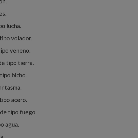
on.
es.
o lucha.
ipo volador.
tipo veneno.
 tipo tierra.
ipo bicho.
fantasma.
tipo acero.
de tipo fuego.
o agua.
a.