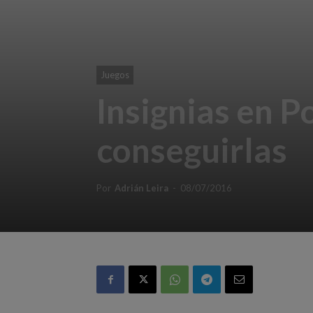
Juegos
Insignias en 
conseguirlas
Por
Adrián Leira
-
08/07/2016