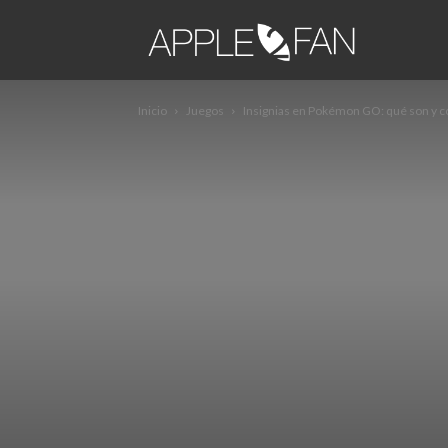
apple2fa
Inicio
Juegos
Insignias en Pokémon GO: qué son y 