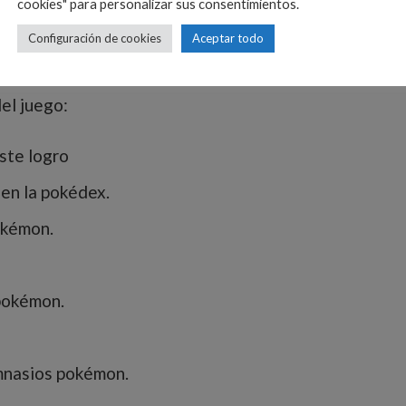
cookies" para personalizar sus consentimientos.
Configuración de cookies
Aceptar todo
del juego:
ste logro
en la pokédex.
okémon.
pokémon.
mnasios pokémon.