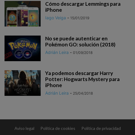
Cómo descargar Lemmings para
iPhone
Iago Veiga
-
15/01/2019
No se puede autenticar en
Pokémon GO: solución (2018)
Adrián Leira
-
01/09/2018
Ya podemos descargar Harry
Potter: Hogwarts Mystery para
iPhone
Adrián Leira
-
25/04/2018
Aviso legal
Política de cookies
Política de privacidad