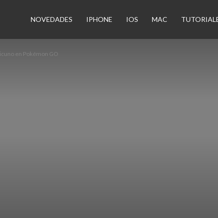
n
NOVEDADES
IPHONE
IOS
MAC
TUTORIAL
rticuno en Pokémon GO