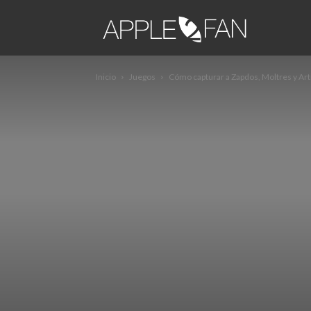
apple2fa
Inicio
Juegos
Cómo capturar a Zapdos, Moltres y A