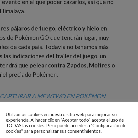
evento en el que poder cazarlos, así que no
 Himalaya.
tres pájaros de fuego, eléctrico y hielo en
tos de Pokémon GO que tendrán lugar, muy
ales de cada país. Todavía no tenemos más
 las indicaciones del trailer del juego, un
 tendrá que
pelear contra Zapdos, Moltres o
í el preciado Pokémon.
CAPTURAR A MEWTWO EN POKÉMON
GO
Utilizamos cookies en nuestro sitio web para mejorar su
experiencia. Al hacer clic en "Aceptar todo", acepta el uso de
TODAS las cookies. Pero puede acceder a "Configuración de
cookies" para personalizar sus consentimientos.