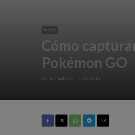
Juegos
Cómo capturar
Pokémon GO
Por
Adrián Leira
-
14/07/2016